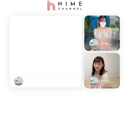
かれん
🎶ハピ
ネス東京
五反田店
ワガママお嬢いっちゃん🐰
ひつじの
ワガママ
かれん
みつり
かれん
みつり
かれん
🎀
らむ🐏
せい
みつり
かれん
お嬢いっ
🎶ハピ
ひつじの
🎶ハピ
🎶ハピ
ハピネス
🎶ハピ
ちゃん
ネス東京
らむ🐏
ネス東京
ネス東京
グループ
ネス東京
🐰🎀
五反田店
ハピネス
五反田店
五反田店
五反田店
グループ