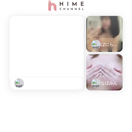
ばにら☆
ﾐ
みかん☆ﾐ
なほみん