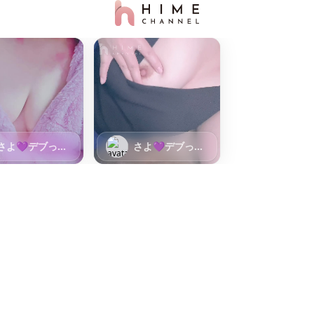
さよ💜デブっ娘
さよ💜デブっ娘
倶楽部
倶楽部